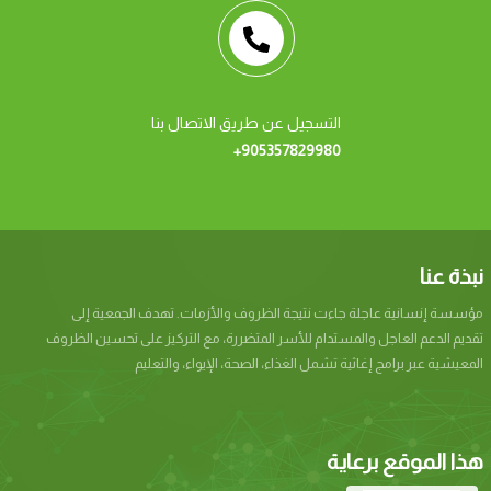
التسجيل عن طريق الاتصال بنا
+905357829980
نبذة عنا
مؤسسة إنسانیة عاجلة جاءت نتيجة الظروف والأزمات. تھدف الجمعیة إلى
تقدیم الدعم العاجل والمستدام للأسر المتضررة، مع التركیز على تحسین الظروف
المعیشیة عبر برامج إغاثیة تشمل الغذاء، الصحة، الإیواء، والتعلیم
هذا الموقع برعاية