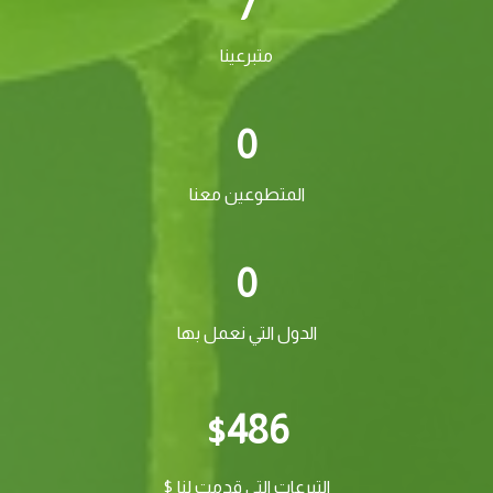
7
متبرعينا
0
المتطوعين معنا
0
الدول التي نعمل بها
486
$
التبرعات التي قدمت لنا $