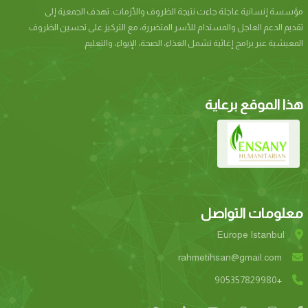
مؤسسة إنسانیة عاجلة جاءت نتيجة الظروف والأزمات. تھدف الجمعیة إلى
تقدیم الدعم العاجل والمستدام للأسر المتضررة، مع التركیز على تحسین الظروف
المعیشیة عبر برامج إغاثیة تشمل الغذاء، الصحة، الإیواء، والتعلیم
هذا الموقع برعاية
معلومات التواصل
Europe Istanbul
rahmetihsan@gmail.com
+905357829980