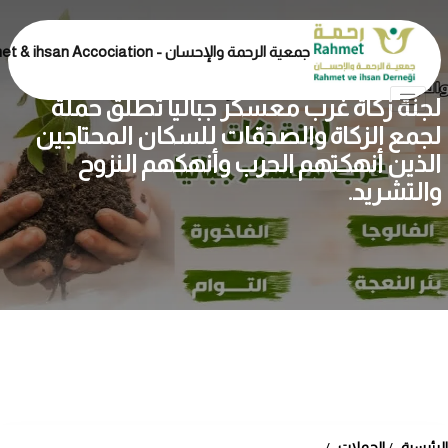
جمعية الرحمة والإحسان - Rahmet & ihsan Accociation
لجنة زكاة غرب معسكر جباليا تطلق حملة
لجمع الزكاة والصدقات للسكان المحتاجين
الذين أنهكتهم الحرب وأنهكهم النزوح
والتشريد.
الرئيسية
الحملات