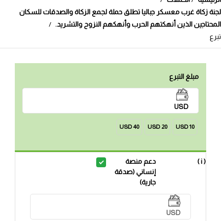
لجنة زكاة غرب معسكر جباليا تطلق حملة لجمع الزكاة والصدقات للسكان
المحتاجين الذين أنهكتهم الحرب وأنهكهم النزوح والتشريد.
تبرع
مبلغ التبرع
USD
40 USD
20 USD
10 USD
( i )
دعم منصة
إنساني (صدقة
جارية)
USD