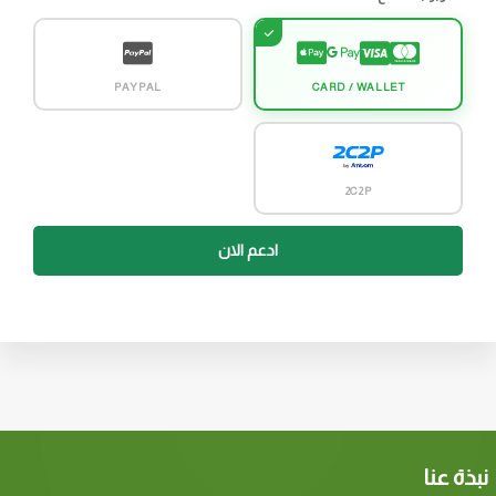
PAYPAL
CARD / WALLET
2C2P
ادعم الان
نبذة عنا