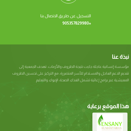
التسجيل عن طريق الاتصال بنا
+905357829980
نبذة عنا
مؤسسة إنسانیة عاجلة جاءت نتيجة الظروف والأزمات. تھدف الجمعیة إلى
تقدیم الدعم العاجل والمستدام للأسر المتضررة، مع التركیز على تحسین الظروف
المعیشیة عبر برامج إغاثیة تشمل الغذاء، الصحة، الإیواء، والتعلیم
هذا الموقع برعاية